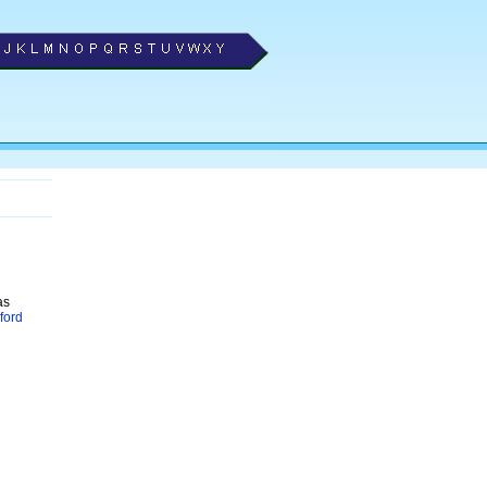
as
ford