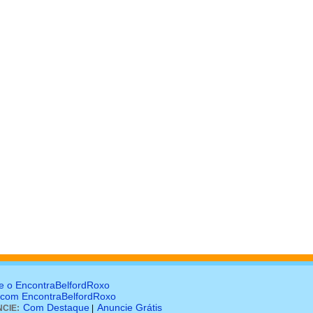
e o EncontraBelfordRoxo
 com EncontraBelfordRoxo
Com Destaque
Anuncie Grátis
CIE:
|