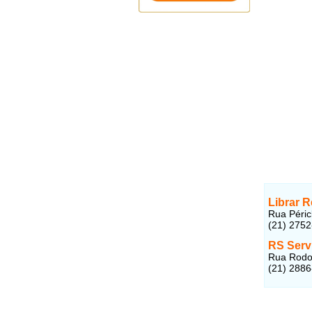
Librar 
Rua Péric
(21) 275
RS Serv
Rua Rodol
(21) 288