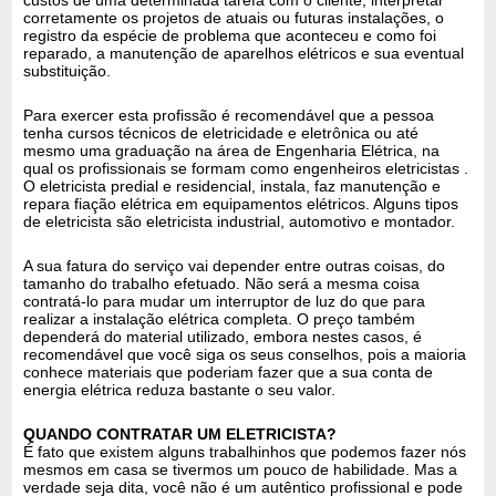
corretamente os projetos de atuais ou futuras instalações, o
registro da espécie de problema que aconteceu e como foi
reparado, a manutenção de aparelhos elétricos e sua eventual
substituição.
Para exercer esta profissão é recomendável que a pessoa
tenha cursos técnicos de eletricidade e eletrônica ou até
mesmo uma graduação na área de Engenharia Elétrica, na
qual os profissionais se formam como engenheiros eletricistas .
O eletricista predial e residencial, instala, faz manutenção e
repara fiação elétrica em equipamentos elétricos. Alguns tipos
de eletricista são eletricista industrial, automotivo e montador.
A sua fatura do serviço vai depender entre outras coisas, do
tamanho do trabalho efetuado. Não será a mesma coisa
contratá-lo para mudar um interruptor de luz do que para
realizar a instalação elétrica completa. O preço também
dependerá do material utilizado, embora nestes casos, é
recomendável que você siga os seus conselhos, pois a maioria
conhece materiais que poderiam fazer que a sua conta de
energia elétrica reduza bastante o seu valor.
QUANDO CONTRATAR UM ELETRICISTA?
É fato que existem alguns trabalhinhos que podemos fazer nós
mesmos em casa se tivermos um pouco de habilidade. Mas a
verdade seja dita, você não é um autêntico profissional e pode