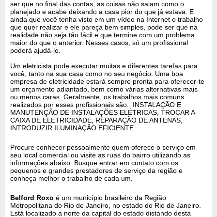
ser que no final das contas, as coisas não saiam como o
planejado e acabe deixando a casa pior do que já estava. E
ainda que você tenha visto em um vídeo na Internet o trabalho
que quer realizar e ele pareça bem simples, pode ser que na
realidade não seja tão fácil e que termine com um problema
maior do que o anterior. Nesses casos, só um profissional
poderá ajudá-lo.
Um eletricista pode executar muitas e diferentes tarefas para
você, tanto na sua casa como no seu negócio. Uma boa
empresa de eletricidade estará sempre pronta para oferecer-te
um orçamento adiantado, bem como várias alternativas mais
ou menos caras. Geralmente, os trabalhos mais comuns
realizados por esses profissionais são: INSTALAÇÃO E
MANUTENÇÃO DE INSTALAÇÕES ELÉTRICAS, TROCAR A
CAIXA DE ELETRICIDADE, REPARAÇÃO DE ANTENAS,
INTRODUZIR ILUMINAÇÃO EFICIENTE
Procure conhecer pessoalmente quem oferece o serviço em
seu local comercial ou visite as ruas do bairro utilizando as
informações abaixo. Busque entrar em contato com os
pequenos e grandes prestadores de serviço da região e
conheça melhor o trabalho de cada um.
Belford Roxo
é um município brasileiro da Região
Metropolitana do Rio de Janeiro, no estado do Rio de Janeiro.
Está localizado a norte da capital do estado distando desta