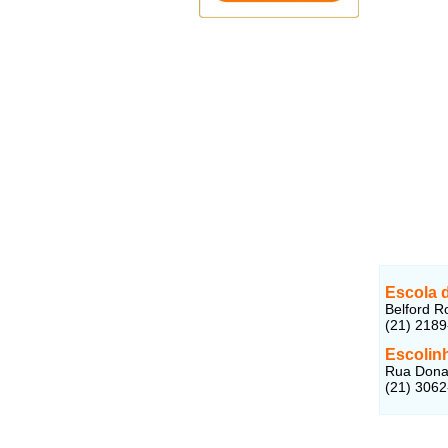
Escola 
Belford R
(21) 218
Escolin
Rua Dona 
(21) 306