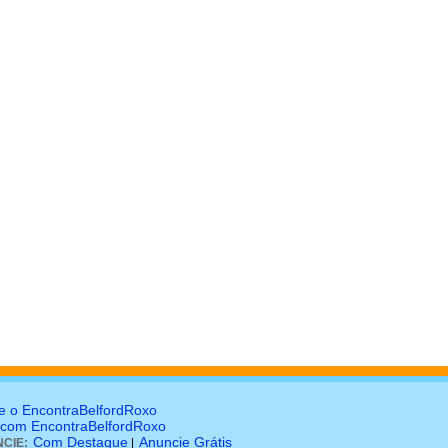
e o EncontraBelfordRoxo
 com EncontraBelfordRoxo
Com Destaque
Anuncie Grátis
CIE:
|