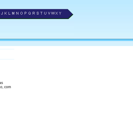
as
ão, com