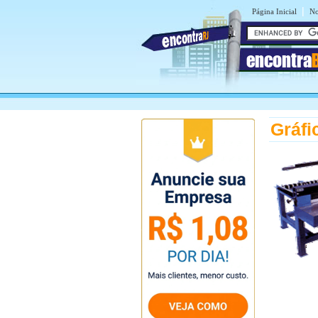
|
Página Inicial
No
encontra
Gráfi