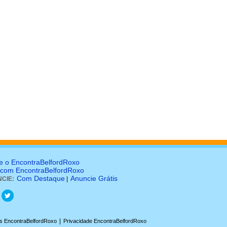
e o EncontraBelfordRoxo
 com EncontraBelfordRoxo
Com Destaque
Anuncie Grátis
CIE:
|
|
s EncontraBelfordRoxo
Privacidade EncontraBelfordRoxo