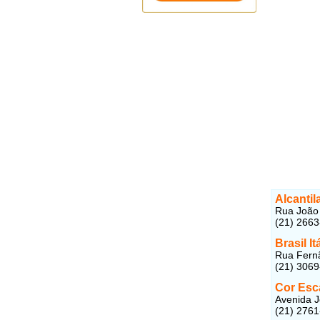
Alcantil
Rua João 
(21) 266
Brasil I
Rua Fernã
(21) 306
Cor Esca
Avenida J
(21) 276