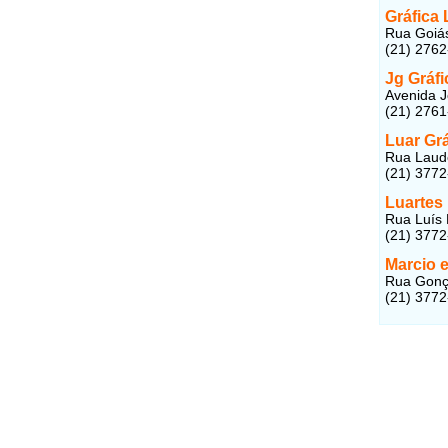
Gráfica
Rua Goiás,
(21) 276
Jg Gráfi
Avenida J
(21) 276
Luar Grá
Rua Laudel
(21) 377
Luartes 
Rua Luís D
(21) 377
Marcio e
Rua Gonça
(21) 377