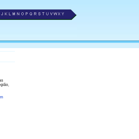
as
egião,
em