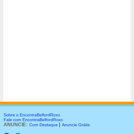
Sobre o EncontraBelfordRoxo
Fale com EncontraBelfordRoxo
ANUNCIE:
|
Com Destaque
Anuncie Grátis