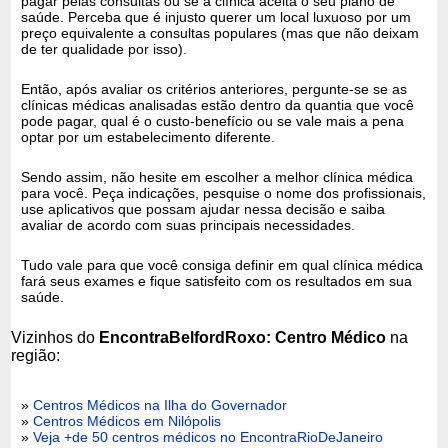
pagar pelas consultas ou se a clínica aceita o seu plano de
saúde. Perceba que é injusto querer um local luxuoso por um
preço equivalente a consultas populares (mas que não deixam
de ter qualidade por isso).
Então, após avaliar os critérios anteriores, pergunte-se se as
clínicas médicas analisadas estão dentro da quantia que você
pode pagar, qual é o custo-benefício ou se vale mais a pena
optar por um estabelecimento diferente.
Sendo assim, não hesite em escolher a melhor clínica médica
para você. Peça indicações, pesquise o nome dos profissionais,
use aplicativos que possam ajudar nessa decisão e saiba
avaliar de acordo com suas principais necessidades.
Tudo vale para que você consiga definir em qual clínica médica
fará seus exames e fique satisfeito com os resultados em sua
saúde.
Vizinhos do
EncontraBelfordRoxo: Centro Médico
na
região:
»
Centros Médicos na Ilha do Governador
»
Centros Médicos em Nilópolis
»
Veja +de 50 centros médicos no EncontraRioDeJaneiro