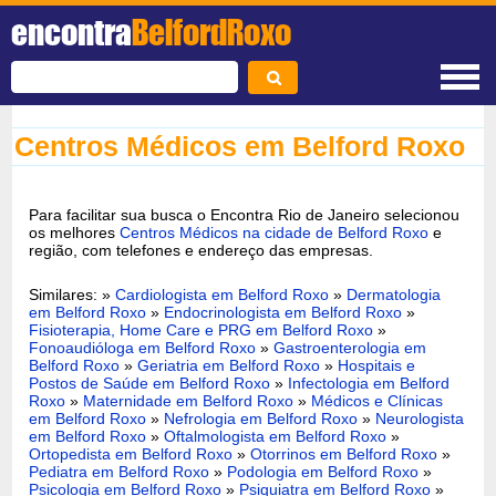
encontra
BelfordRoxo
Centros Médicos em Belford Roxo
Para facilitar sua busca o Encontra Rio de Janeiro selecionou
os melhores
Centros Médicos na cidade de Belford Roxo
e
região, com telefones e endereço das empresas.
Similares: »
Cardiologista em Belford Roxo
»
Dermatologia
em Belford Roxo
»
Endocrinologista em Belford Roxo
»
Fisioterapia, Home Care e PRG em Belford Roxo
»
Fonoaudióloga em Belford Roxo
»
Gastroenterologia em
Belford Roxo
»
Geriatria em Belford Roxo
»
Hospitais e
Postos de Saúde em Belford Roxo
»
Infectologia em Belford
Roxo
»
Maternidade em Belford Roxo
»
Médicos e Clínicas
em Belford Roxo
»
Nefrologia em Belford Roxo
»
Neurologista
em Belford Roxo
»
Oftalmologista em Belford Roxo
»
Ortopedista em Belford Roxo
»
Otorrinos em Belford Roxo
»
Pediatra em Belford Roxo
»
Podologia em Belford Roxo
»
Psicologia em Belford Roxo
»
Psiquiatra em Belford Roxo
»